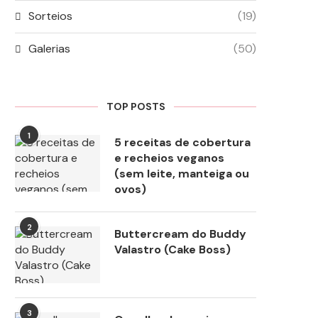
Sorteios
(19)
Galerias
(50)
TOP POSTS
1
5 receitas de cobertura
e recheios veganos
(sem leite, manteiga ou
ovos)
2
Buttercream do Buddy
Valastro (Cake Boss)
3