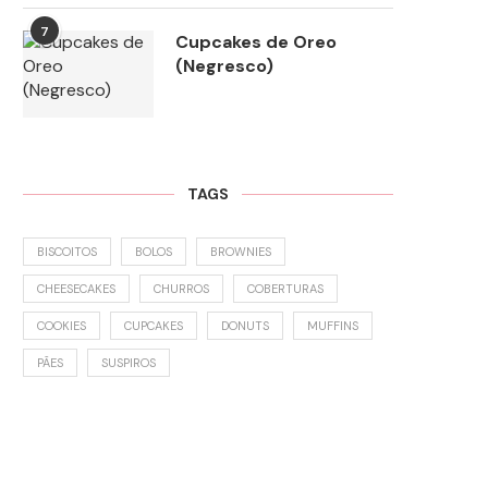
7
Cupcakes de Oreo
(Negresco)
TAGS
BISCOITOS
BOLOS
BROWNIES
CHEESECAKES
CHURROS
COBERTURAS
COOKIES
CUPCAKES
DONUTS
MUFFINS
PÃES
SUSPIROS