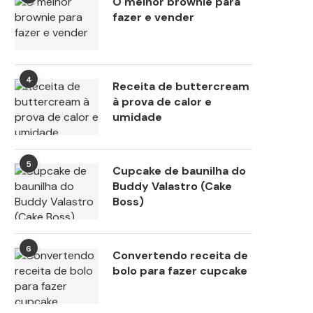
O melhor brownie para
fazer e vender
4
Receita de buttercream
à prova de calor e
umidade
5
Cupcake de baunilha do
Buddy Valastro (Cake
Boss)
6
Convertendo receita de
bolo para fazer cupcake