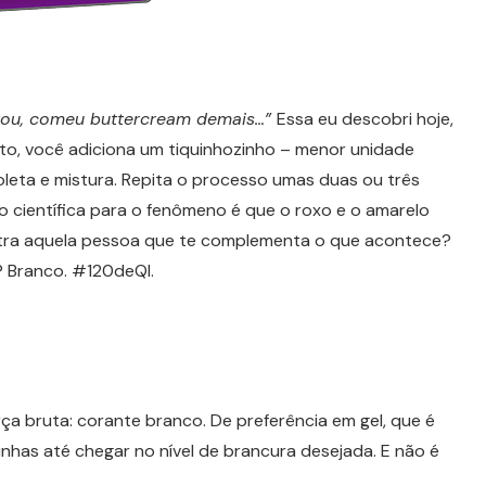
irou, comeu buttercream demais…”
Essa eu descobri hoje,
to, você adiciona um tiquinhozinho – menor unidade
ioleta e mistura. Repita o processo umas duas ou três
o científica para o fenômeno é que o roxo e o amarelo
ra aquela pessoa que te complementa o que acontece?
? Branco. #120deQI.
rça bruta: corante branco. De preferência em gel, que é
has até chegar no nível de brancura desejada. E não é