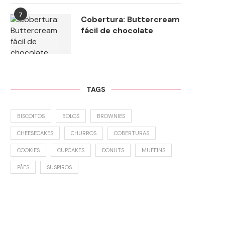
7
Cobertura: Buttercream
fácil de chocolate
TAGS
BISCOITOS
BOLOS
BROWNIES
CHEESECAKES
CHURROS
COBERTURAS
COOKIES
CUPCAKES
DONUTS
MUFFINS
PÃES
SUSPIROS