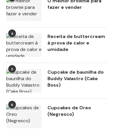
O melhor brownie para
fazer e vender
4
Receita de buttercream
à prova de calor e
umidade
5
Cupcake de baunilha do
Buddy Valastro (Cake
Boss)
6
Cupcakes de Oreo
(Negresco)