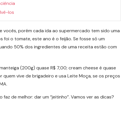
ciência
lvê-los
 de vocês, porém cada ida ao supermercado tem sido uma
 foi o tomate, este ano é o feijão. Se fosse só um
quando 50% dos ingredientes de uma receita estão com
 a manteiga (200g) quase R$ 7,00; cream cheese é quase
r quem vive de brigadeiro e usa Leite Moça, se os preços
-MA.
 faz de melhor: dar um “jeitinho”. Vamos ver as dicas?