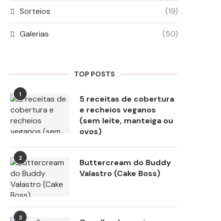
Sorteios
(19)
Galerias
(50)
TOP POSTS
1
5 receitas de cobertura
e recheios veganos
(sem leite, manteiga ou
ovos)
2
Buttercream do Buddy
Valastro (Cake Boss)
3