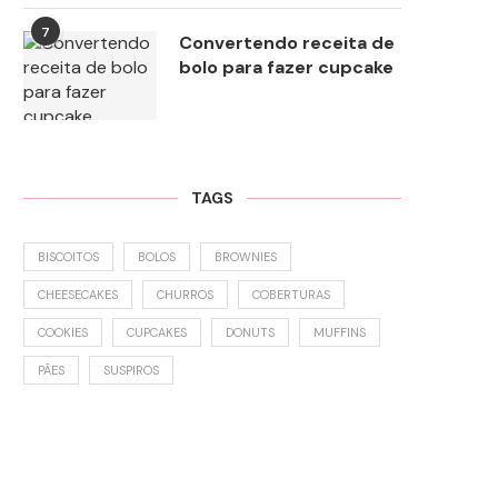
7
Convertendo receita de
bolo para fazer cupcake
TAGS
BISCOITOS
BOLOS
BROWNIES
CHEESECAKES
CHURROS
COBERTURAS
COOKIES
CUPCAKES
DONUTS
MUFFINS
PÃES
SUSPIROS