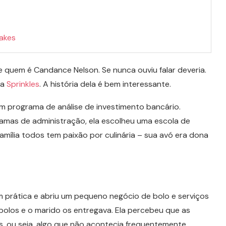
akes
quem é Candance Nelson. Se nunca ouviu falar deveria.
 a
Sprinkles
. A história dela é bem interessante.
m programa de análise de investimento bancário.
amas de administração, ela escolheu uma escola de
família todos tem paixão por culinária – sua avó era dona
m prática e abriu um pequeno negócio de bolo e serviços
s bolos e o marido os entregava. Ela percebeu que as
, ou seja, algo que não acontecia frequentemente.