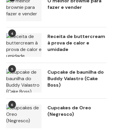
O melhor brownie para
fazer e vender
4
Receita de buttercream
à prova de calor e
umidade
5
Cupcake de baunilha do
Buddy Valastro (Cake
Boss)
6
Cupcakes de Oreo
(Negresco)