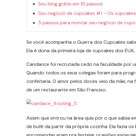
Seu blog grátis em 10 passos
Seu negócio de cupcakes #1 – Os cupcakes
5 passos para montar seu negócio de cupc
Se você acompanha o Guerra dos Cupcakes sabe 
Ela é dona da primeira loja de cupcakes dos EUA,
Candance foi recrutada cedo na faculdade por u
Quando todos os seus colegas foram para progr
confeitaria. O amor pelos doces veio da mãe, na 
de um restaurante em São Franciso.
Assim que entrou na área quis por o que sabia e
de bufê da partir da própria cozinha. Ela fazia o
encomendas eram pra festejar ocasiões especiais