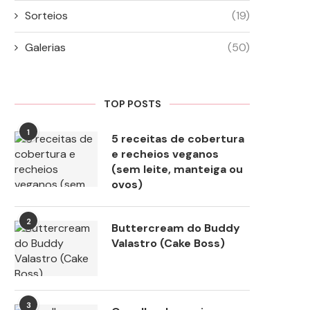
Sorteios
(19)
Galerias
(50)
TOP POSTS
1
5 receitas de cobertura
e recheios veganos
(sem leite, manteiga ou
ovos)
2
Buttercream do Buddy
Valastro (Cake Boss)
3