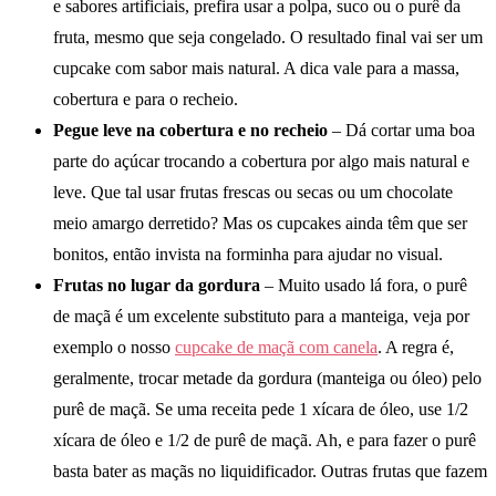
e sabores artificiais, prefira usar a polpa, suco ou o purê da
fruta, mesmo que seja congelado. O resultado final vai ser um
cupcake com sabor mais natural. A dica vale para a massa,
cobertura e para o recheio.
Pegue leve na cobertura e no recheio
– Dá cortar uma boa
parte do açúcar trocando a cobertura por algo mais natural e
leve. Que tal usar frutas frescas ou secas ou um chocolate
meio amargo derretido? Mas os cupcakes ainda têm que ser
bonitos, então invista na forminha para ajudar no visual.
Frutas no lugar da gordura
– Muito usado lá fora, o purê
de maçã é um excelente substituto para a manteiga, veja por
exemplo o nosso
cupcake de maçã com canela
. A regra é,
geralmente, trocar metade da gordura (manteiga ou óleo) pelo
purê de maçã. Se uma receita pede 1 xícara de óleo, use 1/2
xícara de óleo e 1/2 de purê de maçã. Ah, e para fazer o purê
basta bater as maçãs no liquidificador. Outras frutas que fazem