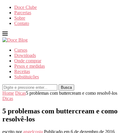
Doce Clube
Parcerias
Sobre
Contato
Cursos
Downloads
Onde comprar
Pesos e medidas
Receitas
Substituições
Busca
Home
Dicas
5 problemas com buttercream e como resolvê-los
Dicas
5 problemas com buttercream e como
resolvê-los
escrito por
angelcosta
Publicado em
6 de dezembro de 2016