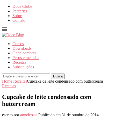
Doce Clube
Parcerias
Sobre
Contato
Cursos
Downloads
Onde comprar
Pesos e medidas
Receitas
Substituições
Busca
Home
Receitas
Cupcake de leite condensado com buttercream
Receitas
Cupcake de leite condensado com
buttercream
escrito por
angelcosta
Publicado em
31 de outubro de 2014