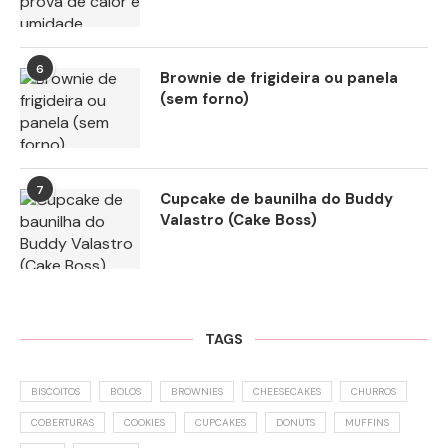
6
Brownie de frigideira ou panela
(sem forno)
7
Cupcake de baunilha do Buddy
Valastro (Cake Boss)
TAGS
BISCOITOS
BOLOS
BROWNIES
CHEESECAKES
CHURROS
COBERTURAS
COOKIES
CUPCAKES
DONUTS
MUFFINS