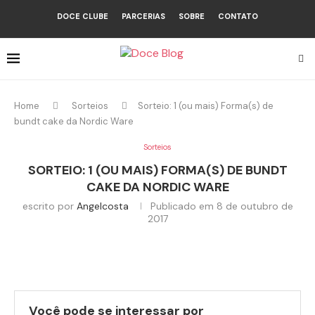
DOCE CLUBE
PARCERIAS
SOBRE
CONTATO
Home
Sorteios
Sorteio: 1 (ou mais) Forma(s) de
bundt cake da Nordic Ware
Sorteios
SORTEIO: 1 (OU MAIS) FORMA(S) DE BUNDT
CAKE DA NORDIC WARE
escrito por
Angelcosta
Publicado em
8 de outubro de
2017
Você pode se interessar por