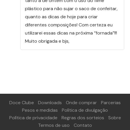
tanto a de ontem com o uso do filme
plástico para não sujar o saco de confeitar,
quanto as dicas de hoje para criar
diferentes composições! Com certeza eu
utilizarei essas dicas na próxima “fornada”!!!
Muito obrigada e bjs,
Doce Clube
Downloads
Onde comprar
Parcerias
Pesos e medidas
Política de divulgação
Política de privacidade
Regras dos sorteios
Sobre
Termos de uso
Contato