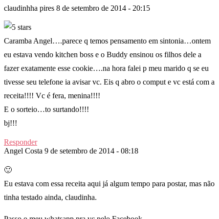
claudinhha pires
8 de setembro de 2014 - 20:15
Caramba Angel….parece q temos pensamento em sintonia…ontem
eu estava vendo kitchen boss e o Buddy ensinou os filhos dele a
fazer exatamente esse cookie….na hora falei p meu marido q se eu
tivesse seu telefone ia avisar vc. Eis q abro o comput e vc está com a
receita!!!! Vc é fera, menina!!!!
E o sorteio…to surtando!!!!
bj!!!
Responder
Angel Costa
9 de setembro de 2014 - 08:18
🙂
Eu estava com essa receita aqui já algum tempo para postar, mas não
tinha testado ainda, claudinha.
Passo o meu whatsapp pra vc pelo Facebook.