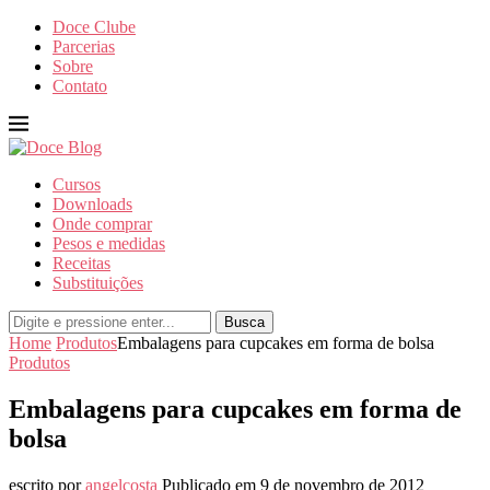
Doce Clube
Parcerias
Sobre
Contato
Cursos
Downloads
Onde comprar
Pesos e medidas
Receitas
Substituições
Busca
Home
Produtos
Embalagens para cupcakes em forma de bolsa
Produtos
Embalagens para cupcakes em forma de
bolsa
escrito por
angelcosta
Publicado em
9 de novembro de 2012