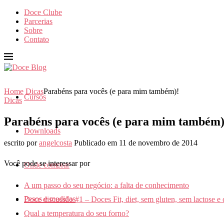
Doce Clube
Parcerias
Sobre
Contato
Home
Dicas
Parabéns para vocês (e para mim também)!
Cursos
Dicas
Parabéns para vocês (e para mim também)
Downloads
escrito por
angelcosta
Publicado em
11 de novembro de 2014
Você pode se interessar por
Onde comprar
A um passo do seu negócio: a falta de conhecimento
Pesos e medidas
Doce discussão #1 – Doces Fit, diet, sem gluten, sem lactose e 
Qual a temperatura do seu forno?