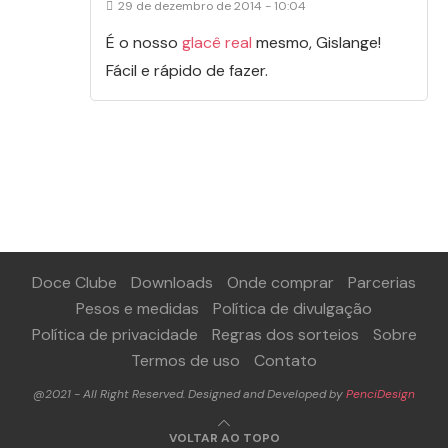
29 de dezembro de 2014 - 10:04
É o nosso
glacê real
mesmo, Gislange!
Fácil e rápido de fazer.
Doce Clube
Downloads
Onde comprar
Parcerias
Pesos e medidas
Política de divulgação
Política de privacidade
Regras dos sorteios
Sobre
Termos de uso
Contato
@2021 - All Right Reserved. Designed and Developed by
PenciDesign
VOLTAR AO TOPO