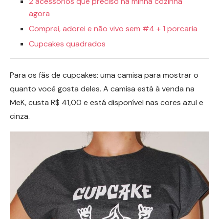
2 acessórios que preciso na minha cozinha
agora
Comprei, adorei e não vivo sem #4 + 1 porcaria
Cupcakes quadrados
Para os fãs de cupcakes: uma camisa para mostrar o
quanto você gosta deles. A camisa está à venda na
MeK, custa R$ 41,00 e está disponível nas cores azul e
cinza.