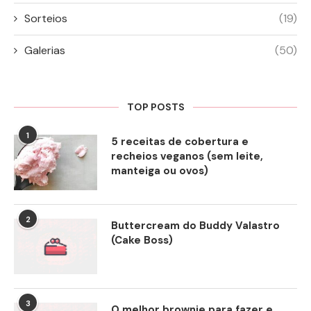
Sorteios
(19)
Galerias
(50)
TOP POSTS
1
5 receitas de cobertura e
recheios veganos (sem leite,
manteiga ou ovos)
2
Buttercream do Buddy Valastro
(Cake Boss)
3
O melhor brownie para fazer e