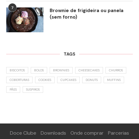
7
Brownie de frigideira ou panela
(sem forno)
TAGS
BISCOITOS
BOLOS
BROWNIES
CHEESECAKES
CHURROS
COBERTURAS
COOKIES
CUPCAKES
DONUTS
MUFFINS
PÃES
SUSPIROS
Doce Clube
Downloads
Onde comprar
Parcerias