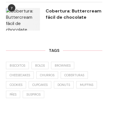
7
Cobertura: Buttercream
fácil de chocolate
TAGS
BISCOITOS
BOLOS
BROWNIES
CHEESECAKES
CHURROS
COBERTURAS
COOKIES
CUPCAKES
DONUTS
MUFFINS
PÃES
SUSPIROS