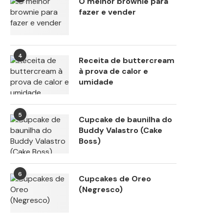
O melhor brownie para
fazer e vender
4
Receita de buttercream
à prova de calor e
umidade
5
Cupcake de baunilha do
Buddy Valastro (Cake
Boss)
6
Cupcakes de Oreo
(Negresco)