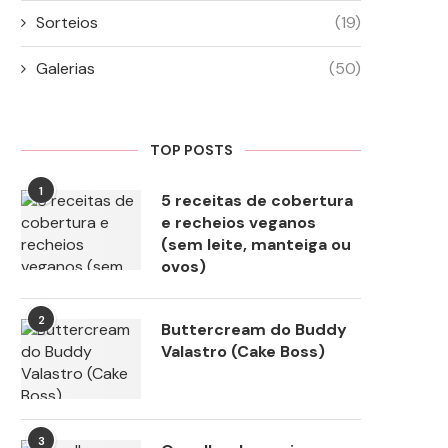
Sorteios
(19)
Galerias
(50)
TOP POSTS
1
5 receitas de cobertura
e recheios veganos
(sem leite, manteiga ou
ovos)
2
Buttercream do Buddy
Valastro (Cake Boss)
3