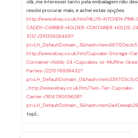
olá…me interessei tanto pela embalagem não desc
resolvi procurar mais, e achei estas opções:
http://www.ebay.co.uk/itm/HILLYS-KITCHEN-PIN
CADDY-CARRIER-HOLDER-CONTAINER-HOLDS-2
1012-/311135628469?
pt=LH_DefaultDomain_3&hash=item487120ecb5
http://www.ebay.co.uk/itm/Cupcake-Storage-Car
Container-Holds-24-Cupcakes-or-Muffins-Great
Parties-/221576938432?
pt=LH_DefaultDomain_0&hash=item339703c3c
,
http://www.ebay.co.uk/itm/Two-Tier-Cupcake-
Carrier-/181478009638?
pt=LH_DefaultDomain_3&hash=item2a40eeab2
top)…