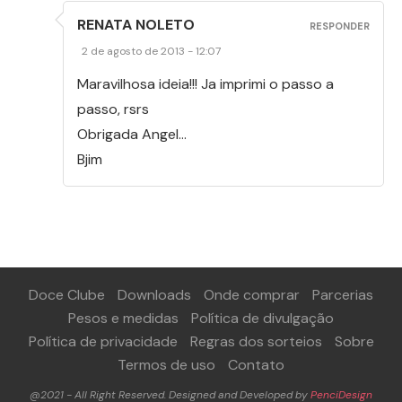
RENATA NOLETO
RESPONDER
2 de agosto de 2013 - 12:07
Maravilhosa ideia!!! Ja imprimi o passo a
passo, rsrs
Obrigada Angel…
Bjim
Doce Clube
Downloads
Onde comprar
Parcerias
Pesos e medidas
Política de divulgação
Política de privacidade
Regras dos sorteios
Sobre
Termos de uso
Contato
@2021 - All Right Reserved. Designed and Developed by
PenciDesign