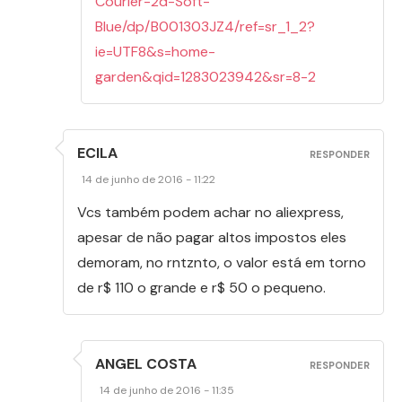
Courier-2d-Soft-
Blue/dp/B001303JZ4/ref=sr_1_2?
ie=UTF8&s=home-
garden&qid=1283023942&sr=8-2
ECILA
RESPONDER
14 de junho de 2016 - 11:22
Vcs também podem achar no aliexpress,
apesar de não pagar altos impostos eles
demoram, no rntznto, o valor está em torno
de r$ 110 o grande e r$ 50 o pequeno.
ANGEL COSTA
RESPONDER
14 de junho de 2016 - 11:35