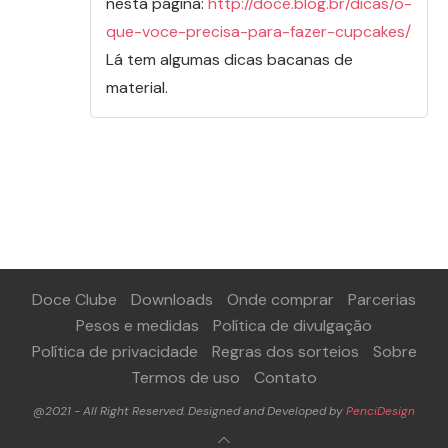
nesta página:
http://doce.blog.br/dicas/o-
que-voce-precisa-para-fazer-cupcakes/
Lá tem algumas dicas bacanas de
material.
Doce Clube
Downloads
Onde comprar
Parcerias
Pesos e medidas
Política de divulgação
Política de privacidade
Regras dos sorteios
Sobre
Termos de uso
Contato
@2021 - All Right Reserved. Designed and Developed by
PenciDesign