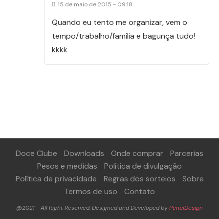
15 de maio de 2015 - 09:18
Quando eu tento me organizar, vem o
tempo/trabalho/família e bagunça tudo!
kkkk
Doce Clube
Downloads
Onde comprar
Parcerias
Pesos e medidas
Política de divulgação
Política de privacidade
Regras dos sorteios
Sobre
Termos de uso
Contato
@2021 - All Right Reserved. Designed and Developed by
PenciDesign