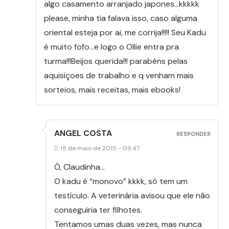
algo casamento arranjado japones…kkkkk
please, minha tia falava isso, caso alguma
oriental esteja por ai, me corrija!!!!! Seu Kadu
é muito fofo…e logo o Ollie entra pra
turma!!!Beijos querida!!! parabéns pelas
aquisiçoes de trabalho e q venham mais
sorteios, mais receitas, mais ebooks!
ANGEL COSTA
RESPONDER
15 de maio de 2015 - 09:47
Ô, Claudinha…
O kadu é “monovo” kkkk, só tem um
testículo. A veterinária avisou que ele não
conseguiria ter filhotes.
Tentamos umas duas vezes, mas nunca