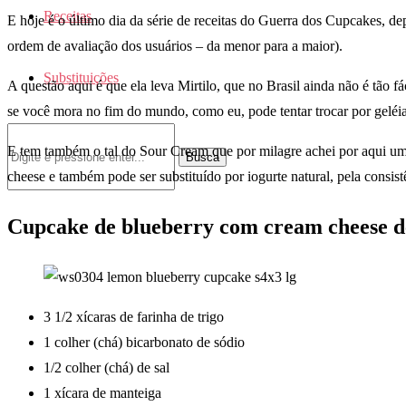
Receitas
E hoje é o último dia da série de receitas do Guerra dos Cupcakes, de
ordem de avaliação dos usuários – da menor para a maior).
Substituições
A questão aqui é que ela leva Mirtilo, que no Brasil ainda não é tão
se você mora no fim do mundo, como eu, pode tentar trocar por geléi
E tem também o tal do Sour Cream que por milagre achei por aqui um 
Busca
cheese e também pode ser substituído por iogurte natural, pela consi
Cupcake de blueberry com cream cheese d
3 1/2 xícaras de farinha de trigo
1 colher (chá) bicarbonato de sódio
1/2 colher (chá) de sal
1 xícara de manteiga