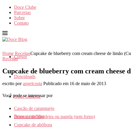
Doce Clube
Parcerias
Sobre
Contato
Home
Receitas
Cupcake de blueberry com cream cheese de limão (C
Cursos
Receitas
Cupcake de blueberry com cream cheese d
Downloads
escrito por
angelcosta
Publicado em
16 de maio de 2013
Você pode se interessar por
Onde comprar
Cascão de caranguejo
Pesos e medidas
Brownie de frigideira ou panela (sem forno)
Cupcake de abóbora