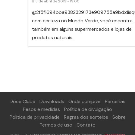
3 de abril de 2013 - 19:00
@2f5f1694bba9382329173e909755a9bd:disq
com certeza no Mundo Verde, você encontra.
também em alguns supermercados e lojas de
produtos naturais.
Doce Clube
Downloads
Onde comprar
Parcerias
Pesos e medidas
Política de divulgação
Política de privacidade
Regras dos sorteios
Sobre
Termos de uso
Contato