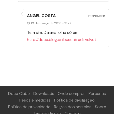
ANGEL COSTA
RESPONDER
10 de março de 2016 - 21:27
Tem sim, Daiana, olha só em
http://doce.blog.br/busca/red+velvet
Doce Clube
Downloads
Onde comprar
Parcerias
Pesos e medidas
Política de divulgação
Política de privacidade
Regras dos sorteios
Sobre
Termos de uso
Contato